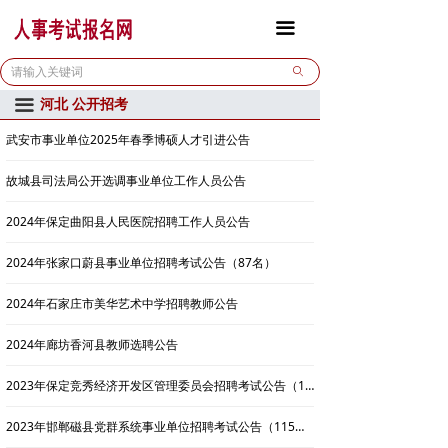
首页
全部
끀
报名通道
北京
ꄙ
河北 公开招考
끀
公开招考
天津
武安市事业单位2025年春季博硕人才引进公告
校园招聘
河北
故城县司法局公开选调事业单位工作人员公告
政策法规
山西
2024年保定曲阳县人民医院招聘工作人员公告
联系我们
内蒙古
2024年张家口蔚县事业单位招聘考试公告（87名）
辽宁
2024年石家庄市美华艺术中学招聘教师公告
吉林
2024年廊坊香河县教师选聘公告
黑龙江
2023年保定竞秀经济开发区管理委员会招聘考试公告（15名）
上海
2023年邯郸磁县党群系统事业单位招聘考试公告（115名）