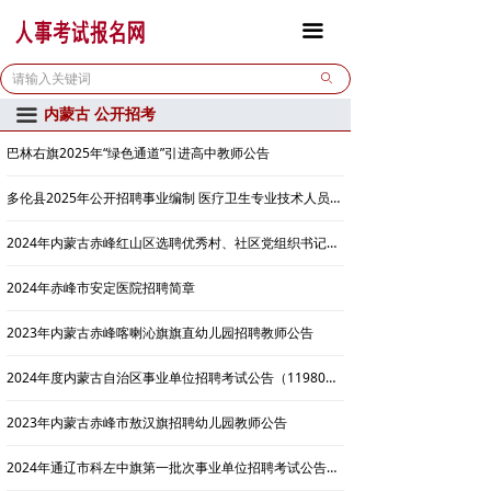
首页
全部
끀
报名通道
北京
ꄙ
内蒙古 公开招考
끀
公开招考
天津
巴林右旗2025年“绿色通道”引进高中教师公告
校园招聘
河北
多伦县2025年公开招聘事业编制 医疗卫生专业技术人员简章
政策法规
山西
2024年内蒙古赤峰红山区选聘优秀村、社区党组织书记为事业编制人员简章
联系我们
内蒙古
2024年赤峰市安定医院招聘简章
辽宁
2023年内蒙古赤峰喀喇沁旗旗直幼儿园招聘教师公告
吉林
2024年度内蒙古自治区事业单位招聘考试公告（11980人）
黑龙江
2023年内蒙古赤峰市敖汉旗招聘幼儿园教师公告
上海
2024年通辽市科左中旗第一批次事业单位招聘考试公告（47名）