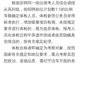
根据应聘同一岗位报考人员综合成绩
从高到低，按招聘岗位计划数1:1的比例
等额确定体检人员。体检参照公务员录用
标准执行，增加吸毒项目检测。未按规定
要求进行体检的，视为放弃体检。报考人
员在体检过程中弄虚作假或者故意隐瞒真
实情况的，按有关规定处理。
体检合格者即确定为考察对象，按照
国家有关规定和岗位要求，重点考察其思
想政治、道德品质、遵纪守法等方面的表
现。并对应聘人员资格条件进行复查。
体检不合格或放弃的，根据综合成绩
按顺序递补一次。
体检合格人员，当即签订《就业协议
书》，除因考察不合格原因外不得放弃，
否则纳入诚信记录，并记入本人档案。
(六)公示