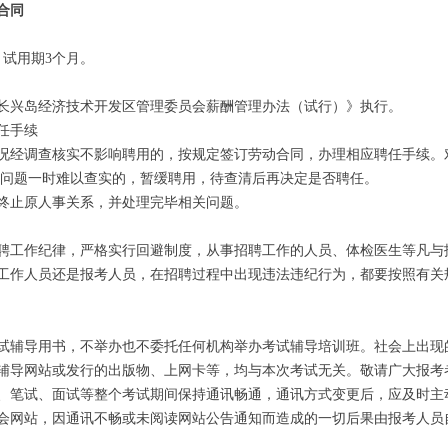
合同
试用期3个月。
兴岛经济技术开发区管理委员会薪酬管理办法（试行）》执行。
任手续
经调查核实不影响聘用的，按规定签订劳动合同，办理相应聘任手续。
的问题一时难以查实的，暂缓聘用，待查清后再决定是否聘任。
止原人事关系，并处理完毕相关问题。
工作纪律，严格实行回避制度，从事招聘工作的人员、体检医生等凡与
工作人员还是报考人员，在招聘过程中出现违法违纪行为，都要按照有关
辅导用书，不举办也不委托任何机构举办考试辅导培训班。社会上出现
辅导网站或发行的出版物、上网卡等，均与本次考试无关。敬请广大报考
笔试、面试等整个考试期间保持通讯畅通，通讯方式变更后，应及时主
会网站，因通讯不畅或未阅读网站公告通知而造成的一切后果由报考人员