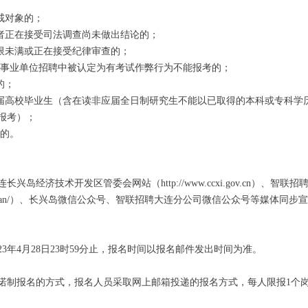
戒对象的；
者正在接受司法调查尚未做出结论的；
限未满或正在接受纪律审查的；
事业单位招聘中被认定为有考试作弊行为不能报考的；
的；
高校毕业生（含在读非应届全日制研究生不能以已取得的本科或专科学
报考）；
的。
济技术开发区管委会网站（http://www.ccxi.gov.cn）、智联招
in.com/dalian/）、长兴岛微信公众号、智联招聘大连分公司微信公众号等媒体同步
年4月28日23时59分止，报名时间以报名邮件发出时间为准。
报名的方式，报名人员采取网上邮箱投递的报名方式，每人限报1个岗