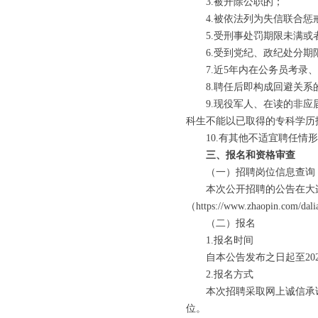
3.被开除公职的；
4.被依法列为失信联合惩
5.受刑事处罚期限未满或
6.受到党纪、政纪处分期
7.近5年内在公务员考录、
8.聘任后即构成回避关系
9.现役军人、在读的非应届
科生不能以已取得的专科学历
10.有其他不适宜聘任情形
三、报名和资格审查
（一）招聘岗位信息查询
本次公开招聘的公告在大连长兴岛经
（https://www.zhaop
（二）报名
1.报名时间
自本公告发布之日起至2023
2.报名方式
本次招聘采取网上诚信承诺制
位。