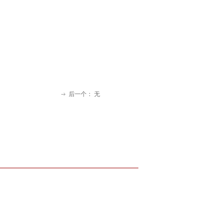
后一个：
无
ꁹ