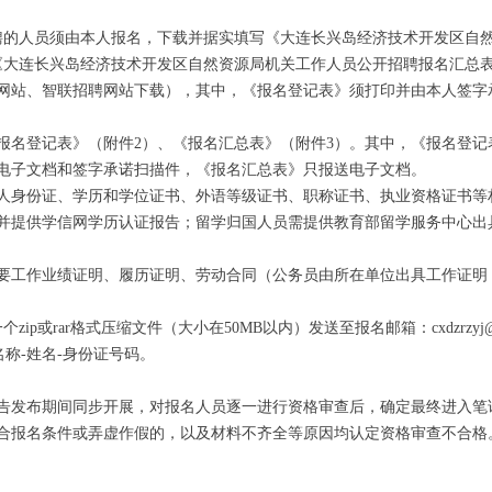
的人员须由本人报名，下载并据实填写《大连长兴岛经济技术开发区自然
《大连长兴岛经济技术开发区自然资源局机关工作人员公开招聘报名汇总表
网站、智联招聘网站下载），其中，《报名登记表》须打印并由本人签字
登记表》（附件2）、《报名汇总表》（附件3）。其中，《报名登记
电子文档和签字承诺扫描件，《报名汇总表》只报送电子文档。
份证、学历和学位证书、外语等级证书、职称证书、执业资格证书等材
并提供学信网学历认证报告；留学归国人员需提供教育部留学服务中心出
工作业绩证明、履历证明、劳动合同（公务员由所在单位出具工作证明
p或rar格式压缩文件（大小在50MB以内）发送至报名邮箱：cxdzrzyj@
名称-姓名-身份证号码。
发布期间同步开展，对报名人员逐一进行资格审查后，确定最终进入笔
合报名条件或弄虚作假的，以及材料不齐全等原因均认定资格审查不合格