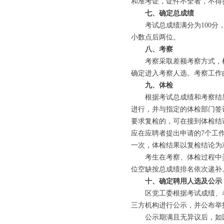
和准考证，证件不全者，不得
七、确定总成绩
考试总成绩满分为100分，笔
小数点后两位。
八、考察
考察采取差额考察方式，根据
确定进入考察人选。考察工作
九、体检
根据考试总成绩和考察结果
进行，并与指定的体检部门签
要求复检的，可在接到体检结
应在应聘者提出申请的7个工
一次，体检结果以复检结论为
考生在考察、体检过程中弄
位空缺按总成绩排名依次递补
十、确定聘用人选及公示
区党工委根据考试成绩、考
三方机构进行公示，并公布举
公示期满且无异议后，如因