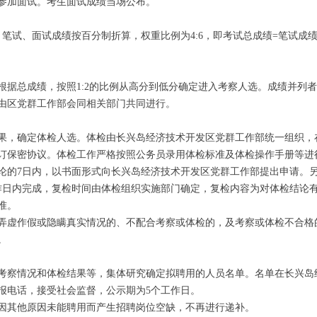
参加面试。考生面试成绩当场公布。
试、面试成绩按百分制折算，权重比例为4:6，即考试总成绩=笔试成绩×4
总成绩，按照1:2的比例从高分到低分确定进入考察人选。成绩并列者
由区党群工作部会同相关部门共同进行。
，确定体检人选。体检由长兴岛经济技术开发区党群工作部统一组织，
订保密协议。体检工作严格按照公务员录用体检标准及体检操作手册等进
论的7日内，以书面形式向长兴岛经济技术开发区党群工作部提出申请。
作日内完成，复检时间由体检组织实施部门确定，复检内容为对体检结论
准。
虚作假或隐瞒真实情况的、不配合考察或体检的，及考察或体检不合格
。
察情况和体检结果等，集体研究确定拟聘用的人员名单。名单在长兴岛
报电话，接受社会监督，公示期为5个工作日。
其他原因未能聘用而产生招聘岗位空缺，不再进行递补。