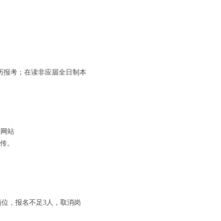
历报考；在读非应届全日制本
聘网站
宣传。
位，报名不足3人，取消岗