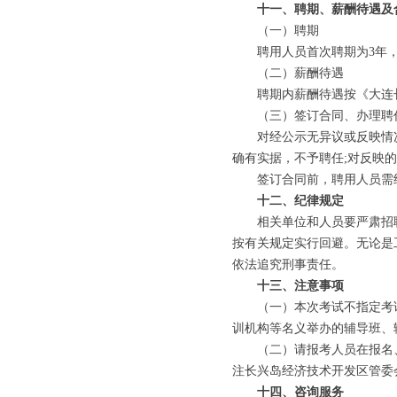
十一、聘期、薪酬待遇及
（一）聘期
聘用人员首次聘期为3年，
（二）薪酬待遇
聘期内薪酬待遇按《大连长
（三）签订合同、办理聘
对经公示无异议或反映情况
确有实据，不予聘任;对反映
签订合同前，聘用人员需终
十二、纪律规定
相关单位和人员要严肃招聘
按有关规定实行回避。无论是
依法追究刑事责任。
十三、注意事项
（一）本次考试不指定考试
训机构等名义举办的辅导班、
（二）请报考人员在报名、
注长兴岛经济技术开发区管委
十四、咨询服务