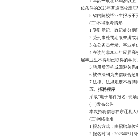
7.年龄一般在18周岁以上、3
位条件的2023年普通高校应届
8.省内院校毕业生报考不受
(二)不得报考情形
1.受到党纪、政纪处分期限
2.受刑事处罚期限未满或者
3.在公务员考录、事业单位
4.在读的非2023年应届高校
届毕业生不得用已取得的学历、
5.聘用后即构成回避关系的
6.被依法列为失信联合惩戒
7.法律、法规规定不得聘
五、招聘程序
采取“电子邮件报名+现场面
(一)发布公告
本次招聘信息在东辽县人民
(二)网络报名
1.报名方式：由招聘单位
2.报名时间：2023年5月5日8