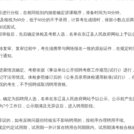
进行分组，在相同组别内抽签确定讲课顺序，准备时间为30分钟。
及格线为60分，低于60分的不予录用，计算考生成绩时，保留小数点后
加试面试。
审核后，先后确定体检及考察人选，名单在东辽县人民政府网站上予以
复审。复审过程中，考生须携带与网络报名一致的原始证件，在规定时
行通知。
情况确定。考察依据《事业单位公开招聘考察工作规范(试行)》进行
纪守法等情况。体检参照修订后的《公务员录用体检通用标准(试行)》，
况的考生，不予招聘或取消聘用资格。
确定为拟聘用人选，名单在东辽县人民政府网站予以公示。公示前产生
为7个工作日，公示期满且无异议后，进入聘用阶段。
议的，如有反映问题但经核实不影响聘用的，按程序办理聘用手续。
定约定试用期，试用期一并计算在聘用合同期限内。试用期满考核合格的