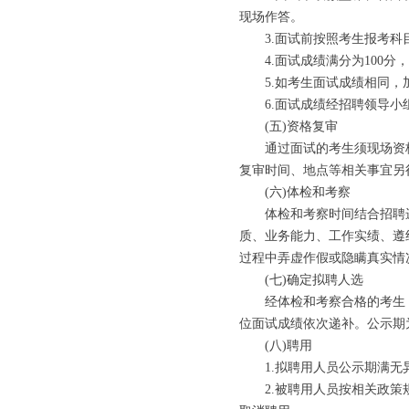
现场作答。
3.面试前按照考生报考科目
4.面试成绩满分为100分，
5.如考生面试成绩相同，
6.面试成绩经招聘领导小组
(五)资格复审
通过面试的考生须现场资格
复审时间、地点等相关事宜另
(六)体检和考察
体检和考察时间结合招聘进展
质、业务能力、工作实绩、遵
过程中弄虚作假或隐瞒真实情
(七)确定拟聘人选
经体检和考察合格的考生，
位面试成绩依次递补。公示期
(八)聘用
1.拟聘用人员公示期满无异
2.被聘用人员按相关政策规