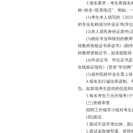
3.报名要求：考生将报名材料电
称+姓名+联系电话”，例如：一
(1)考生本人填写的《202
的专业名称须与毕业证书(学
(2)本人居民身份证原件(
(3)相应专业和级别的教师
得教师资格证书承诺书》(附
科教师资格证书，如未能取得
(4)毕业证书、学位证书及
在线验证报告》(登录“学信网”
(5)省外院校毕业生需上传
4.报名实行诚信承诺制。考
负。如发现考生提供的信息和
5.每名考生只允许报考1个
(三)资格审查
招聘工作领导小组对考生提
(四)面试
1.面试不设开考比例，面试
2.面试采取微型课、答辩相