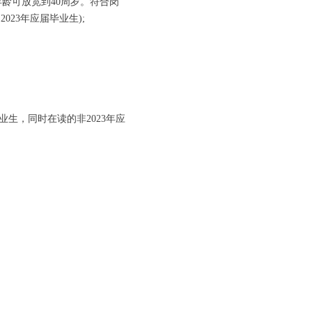
考年龄可放宽到40周岁。符合岗
023年应届毕业生);
业生，同时在读的非2023年应