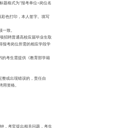
邮件标题格式为“报考单位+岗位名
4纸彩色打印，本人签字。填写
须一致。
专项招聘普通高校应届毕业生取
取得报考岗位所需的相应学段学
书的考生需提供《教育部学籍
完整或出现错误的，责任自
聘用资格。
分钟，考官提出相关问题，考生