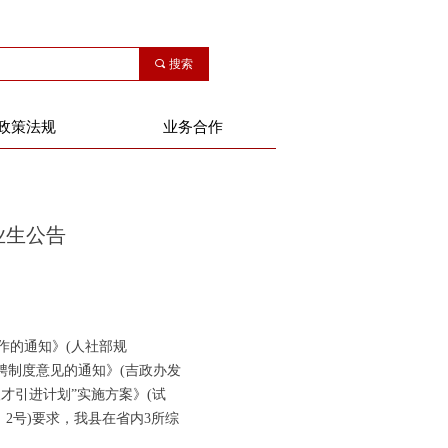
끠
搜索
政策法规
业务合作
业生公告
作的通知》(人社部规
聘制度意见的通知》(吉政办发
0人才引进计划”实施方案》(试
2号)要求，我县在省内3所综