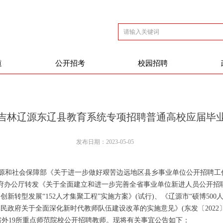
道
公开招考
校园招聘
3年吉林辽源东辽县教育系统专项招聘普通高校应届毕
发布日期：
2023-05-05
源和社会保障部《关于进一步做好艰苦边远地区县乡事业单位公开招聘工
民政府办公厅转发《关于全面建立和进一步完善全省事业单位新进人员公开招
服务创新转型发展“152人才集聚工程”实施方案》(试行)、《辽源市“硕博50
民政府关于全面深化新时代教师队伍建设改革的实施意见》(东发〔2022〕
省外19所重点师范院校公开招聘教师。现将有关事宜公告如下：