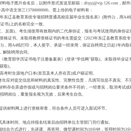
子图片命名后，以附件形式发送至邮箱：dlxjyj@vip.126.com，
高中语文张三13700000000。需上传的电子材料有：
3年东辽县教育系统专项招聘普通高校应届毕业生报名表》(附件2)，用A
位证书)上的名称完全一致。
正、反面)。考生须使用有效期内的二代身份证，报名与考试使用的身份证
资格证书。未取得教师资格证书的考生需提交《2023年东辽县教育系统
件3)，用A4纸打印，本人签字。承诺一经录用，保证自聘用之日起1年内
，解除聘用合同。
《教育部学历证书电子注册备案表》(登录“学信网”获取)。未取得毕业证
获取)。
高考时生源地户口本(首页及本人所在页)或户籍证明。
生应对提交信息和材料的真实性、完整性负责，凡填写信息不真实、不
材料存在弄虚作假或与招聘岗位要求条件不符的，一经查实，取消考试或
招聘岗位，重复报名视为无效，后果考生自负。
供材料网上进行资格审查，符合条件人员可进入面试环节。
具体时间、地点待报名结束后由招聘单位主管部门另行通知。
结合方式进行，先讲课、再答辩。微型课时间为10分钟，答辩时间为3