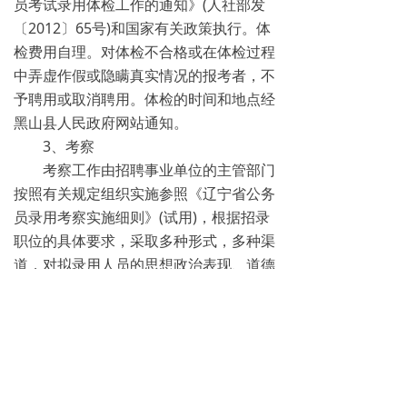
员考试录用体检工作的通知》(人社部发
〔2012〕65号)和国家有关政策执行。体
检费用自理。对体检不合格或在体检过程
中弄虚作假或隐瞒真实情况的报考者，不
予聘用或取消聘用。体检的时间和地点经
黑山县人民政府网站通知。
3、考察
考察工作由招聘事业单位的主管部门
按照有关规定组织实施参照《辽宁省公务
员录用考察实施细则》(试用)，根据招录
职位的具体要求，采取多种形式，多种渠
道，对拟录用人员的思想政治表现、道德
品质、业务能力、工作实绩、报考资格以
及其他需要考察的内容进行复查。考察合
格后，确定为拟聘人员。
（八）公示与聘用
1、经体检考察确定的拟聘人选，在
黑山县人民政府网站