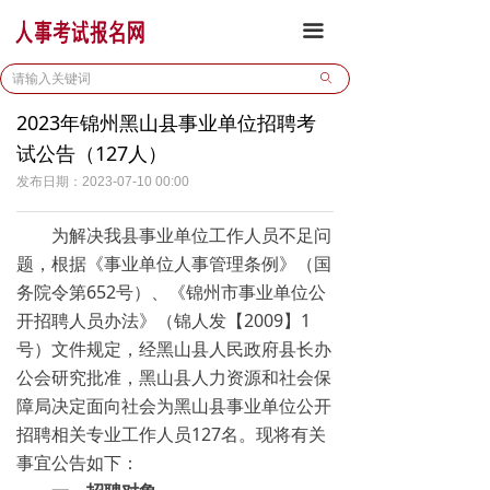
首页
끀
报名通道
ꄙ
2023年锦州黑山县事业单位招聘考
公开招考
试公告（127人）
校园招聘
发布日期：
2023-07-10
00:00
政策法规
为解决我县事业单位工作人员不足问
题，根据《事业单位人事管理条例》（国
业务合作
务院令第652号）、《锦州市事业单位公
开招聘人员办法》（锦人发【2009】1
号）文件规定，经黑山县人民政府县长办
公会研究批准，黑山县人力资源和社会保
障局决定面向社会为黑山县事业单位公开
招聘相关专业工作人员127名。现将有关
事宜公告如下：