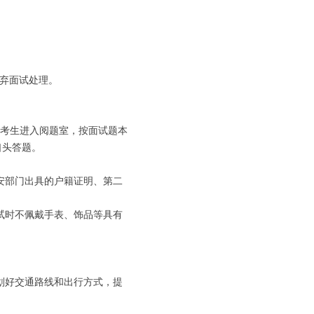
按放弃面试处理。
：考生进入阅题室，按面试题本
口头答题。
安部门出具的户籍证明、第二
试时不佩戴手表、饰品等具有
划好交通路线和出行方式，提