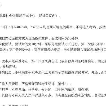
日。
源和社会保障局考试中心（局机关院内）。
月31日上午6:40-7:40。7:40仍未到达面试地点的考生，不得进入考场，
专技2岗位面试方式为现场模拟主持，面试时间为10分钟。
结构化面试。面试时间为10分钟，采取分段面试方式进行。第一阶段5分钟
提纲；第二阶段5分钟：阅题室思考结束后，考生随即进入面试考场进行
内，凭本人笔试准考证、第二代居民身份证（或有效期内临时身份证、由公
，参加面试。
特征的服装，不得携带手机等通讯工具和电子穿戴设备进候考室、考场，面
从工作人员管理，严格遵守面试考生纪律（附件2）。
大声喧哗，不在考场、候考室、候分区、卫生间内抽烟、嚼槟榔。
入，其他与考试无关人员不得进入考点。请考生提前熟悉考点地址，合理规